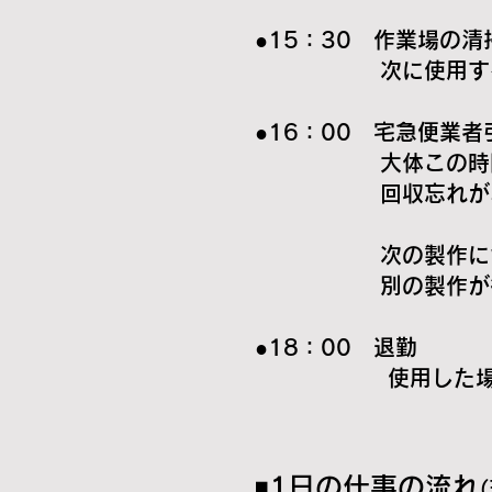
●15：30 作業場の
次に使用する時にも
●16：00 宅急便業者
大体この時間に宅
回収忘れがないか
次の製作につい
別の製作が後日予
●18：00 退勤
​ 使用した場所
◾️1日の仕事の流れ