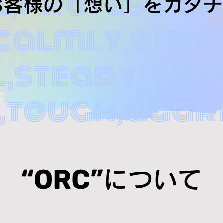
l,profession
お客様の「想い」をカタチ
calmly,strat
,steady,hon
,tough,aggr
“ORC”
について