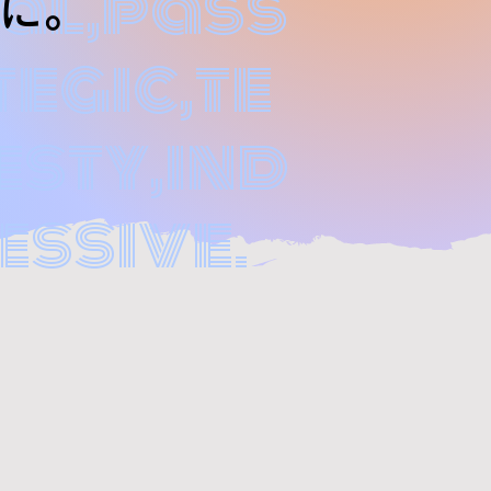
al,pass
に。
egic,te
esty,ind
essive.