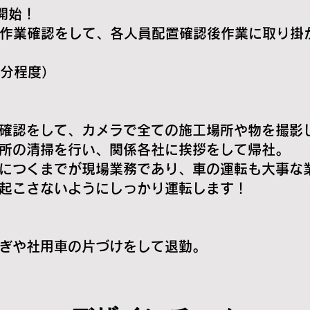
開始！
をして、各人員配置確認後作業に取り掛か
0分程度）
て、カメラで全ての施工場所や物を撮影し
掃を行い、関係各社に挨拶をして帰社。
でが現場業務であり、車の運転も大事な業
ないようにしっかり運転します！
用車の片づけをして退勤。